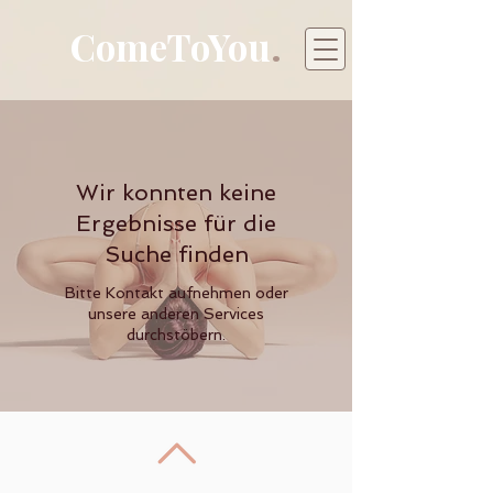
ComeToYou
.
Wir konnten keine
Ergebnisse für die
Suche finden
Bitte Kontakt aufnehmen oder
unsere anderen Services
durchstöbern.